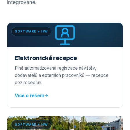
integrované.
SOFTWARE + HW
Elektronická recepce
Plně automatizovaná registrace návštěv,
dodavatelů a externích pracovníků — recepce
bez recepční.
Více o řešení
SOFTWARE + HW