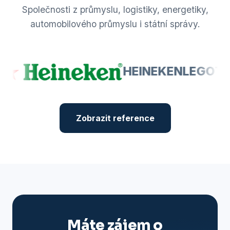
Společnosti z průmyslu, logistiky, energetiky,
automobilového průmyslu i státní správy.
HEINEKEN
LEGO
TA
Zobrazit reference
Máte zájem o