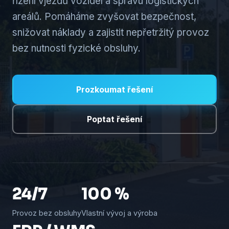
řízení vjezdů vozidel a správu logistických
areálů. Pomáháme zvyšovat bezpečnost,
snižovat náklady a zajistit nepřetržitý provoz
bez nutnosti fyzické obsluhy.
Prozkoumat řešení
Poptat řešení
24/7
100 %
Provoz bez obsluhy
Vlastní vývoj a výroba